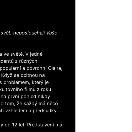
t svět, neposlouchají Vaše
ta ve světě. V jedné
udentů z různých
populární a povrchní Claire,
. Když se ocitnou na
 s problémem, který je
kultovního filmu z roku
e na první pohled nikdy
běh o tom, že každý má něco
jich vzhledem a předsudky.
y od 12 let. Představení má