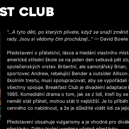
ST CLUB
"...A tyto děti, po kterých plivete, když se snaží změni
rady. Jsou si vědomy čím procházejí..."
— David Bowie
Představení o přátelství, lásce a hledání vlastního mís
americké střední škole se na jeden den setkavá pět st
společenských vrstev. Brilantní, ale samotářský Brian, 
sportovec Andrew, rebelující Bender a outsider Allison
školním trestu, musí spolupracovat, aby se vypořádali
všechny spojuje. Breakfast Club je divadelní adaptace 
1985. Komediální drama o tom, jak se z lidí, kteří by s
neměli stát přáteli, mohou stát ti nejbližší. Je to pří
cenného co nabídnout, a že je důležité vidět lidi za je
Představení obsahuje vulgarismy a je vhodné pro divák
přestávku. Délka trvání uvedena včetně přestávky.