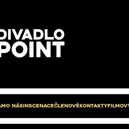
am
O nás
Inscenace
Členové
Kontakty
Filmov