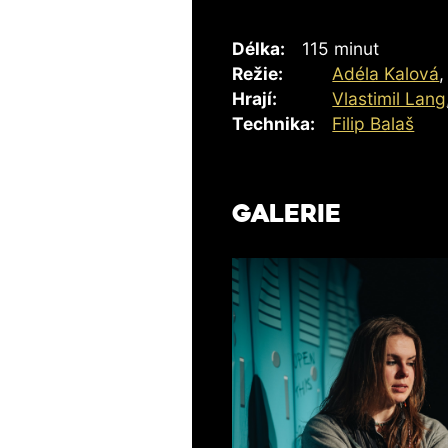
Délka:
115 minut
Režie:
Adéla Kalová
Hrají:
Vlastimil Lang
Technika:
Filip Balaš
GALERIE