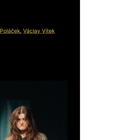
Poláček
,
Václav Vítek