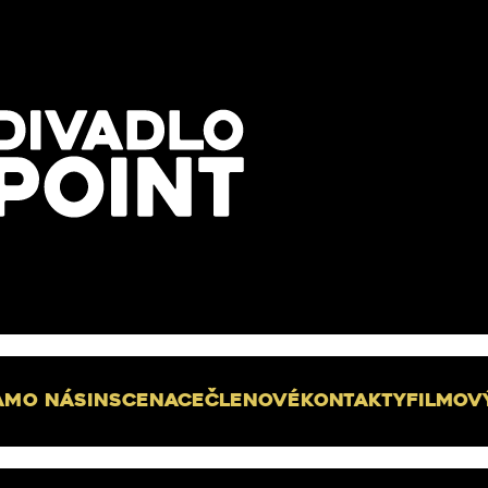
am
O nás
Inscenace
Členové
Kontakty
Filmov