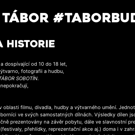
 TÁBOR #TABORBU
 HISTORIE
a dospívající od 10 do 18 let,
ýtvarno, fotografii a hudbu,
TÁBOR SOBOTÍN
.
 nepokračují,
 oblasti filmu, divadla, hudby a výtvarného umění. Jedno
dborníci ve svých samostatných dílnách. Výsledky dílen j
očně prezentovány na závěr pobytu, dále ve slavnostní pre
(festivaly, přehlídky, reprezentační akce aj.) doma i v zahr