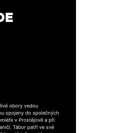
DE
tlivé obory vedou
sou spojeny do společných
miéře v Prostějově a při
aničí. Tábor patří ve své