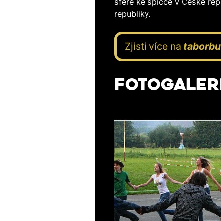
sféře ke špičce v České repu
republiky.
Zjisti více na
taborbu
FOTOGALER