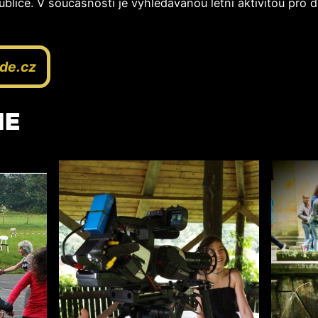
blice. V současnosti je vyhledávanou letní aktivitou pro d
de.cz
IE