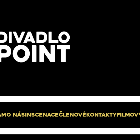
am
O nás
Inscenace
Členové
Kontakty
Filmov