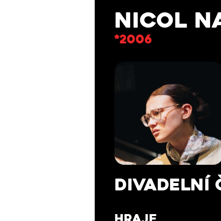
NICOL N
*2006
DIVADELNÍ 
HRAJE