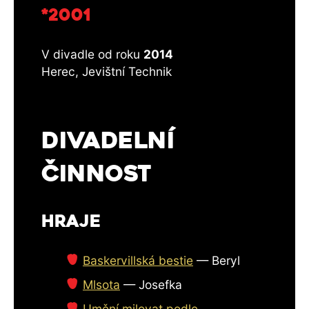
*2001
V divadle od roku
2014
Herec, Jevištní Technik
DIVADELNÍ
ČINNOST
HRAJE
Baskervillská bestie
—
Beryl
Mlsota
—
Josefka
Umění milovat podle